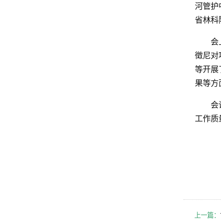
河管护
省林科
会
徵尼对
等开展
果等方
会
工作质
上一篇：