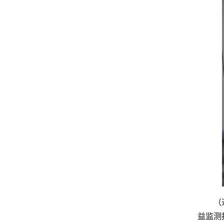
（
益监测