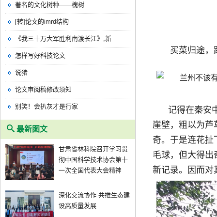
著名的文化树种——槐树
[转]论文的imrd结构
《我三十万大军胜利南渡长江》,新
买菜归途，
怎样写好科技论文
说猪
论文审阅稿修改须知
别笑！会扒灰才是行家
记得在秦安
崖壁，粗以为芦
最新图文
奇。于是连花扯
甘肃省林科院召开学习贯
毛球，但大得出
彻中国科学技术协会第十
新记录。因而对
一次全国代表大会精神
深化交流协作 共推生态建
设高质量发展