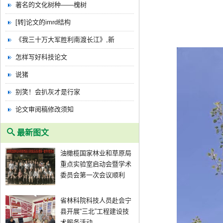
著名的文化树种——槐树
[转]论文的imrd结构
《我三十万大军胜利南渡长江》,新
怎样写好科技论文
说猪
别笑！会扒灰才是行家
论文审阅稿修改须知
最新图文
油橄榄国家林业和草原局
重点实验室启动会暨学术
委员会第一次会议顺利
省林科院科技人员赴会宁
县开展“三北”工程建设技
术服务活动